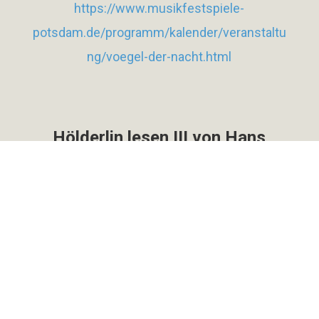
https://www.musikfestspiele-
potsdam.de/programm/kalender/veranstaltu
ng/voegel-der-nacht.html
Hölderlin lesen III von Hans
Zender
Sonntag, 5. Juli 2026, 11.00 Uhr in der
Hochschule für Musik und darstellende
Kunst in Frankfurt
mit Salome Kammer und dem Fabrik-
Quartett Frankfurt