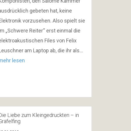
Komponisten, den Salome Kammer
ausdrücklich gebeten hat, keine
Elektronik vorzusehen. Also spielt sie
im „Schwere Reiter“ erst einmal die
elektroakustischen Files von Felix
Leuschner am Laptop ab, die ihr als…
mehr lesen
Die Liebe zum Kleingedruckten – in
Gräfelfing