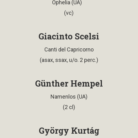
Ophelia (UA)
(vc)
Giacinto Scelsi
Canti del Capricorno
(asax, ssax, u/o. 2 perc.)
Günther Hempel
Namenlos (UA)
(2 cl)
György Kurtág