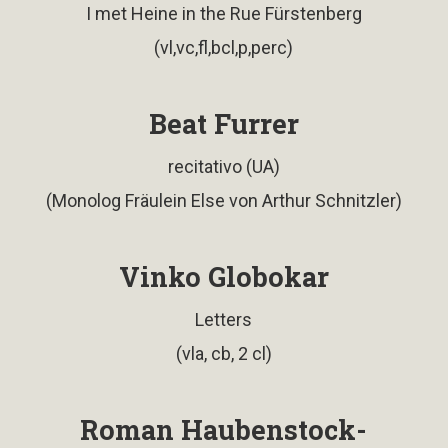
I met Heine in the Rue Fürstenberg
(vl,vc,fl,bcl,p,perc)
Beat Furrer
recitativo (UA)
(Monolog Fräulein Else von Arthur Schnitzler)
Vinko Globokar
Letters
(vla, cb, 2 cl)
Roman Haubenstock-