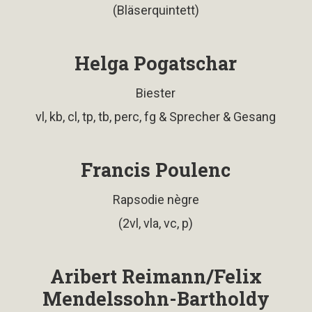
(Bläserquintett)
Helga Pogatschar
Biester
vl, kb, cl, tp, tb, perc, fg & Sprecher & Gesang
Francis Poulenc
Rapsodie nègre
(2vl, vla, vc, p)
Aribert Reimann/Felix
Mendelssohn-Bartholdy