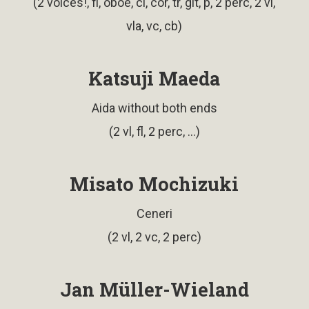
(2 voices!, fl, oboe, cl, cor, tr, git, p, 2 perc, 2 vl,
vla, vc, cb)
Katsuji Maeda
Aida without both ends
(2 vl, fl, 2 perc, ...)
Misato Mochizuki
Ceneri
(2 vl, 2 vc, 2 perc)
Jan Müller-Wieland