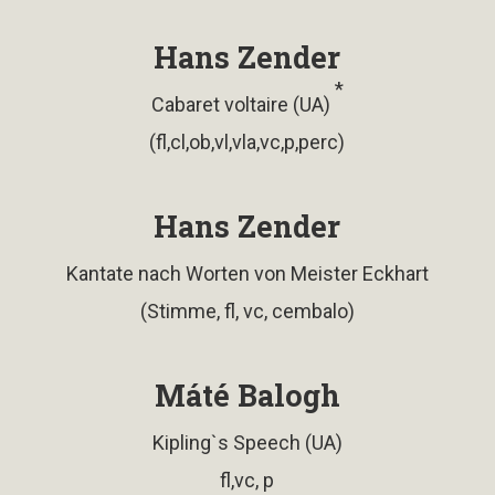
Hans Zender
*
Cabaret voltaire (UA)
(fl,cl,ob,vl,vla,vc,p,perc)
Hans Zender
Kantate nach Worten von Meister Eckhart
(Stimme, fl, vc, cembalo)
Máté Balogh
Kipling`s Speech (UA)
fl,vc, p