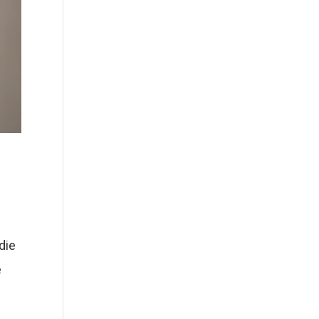
die
e