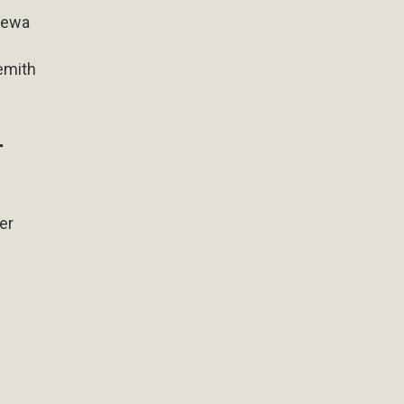
jewa
demith
…
er