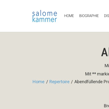
HOME
BIOGRAPHIE
DI
A
Mi
Mit ** marki
Home
/
Repertoire
/
Abendfüllende P
Br