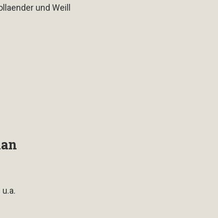
ollaender und Weill
man
 u.a.