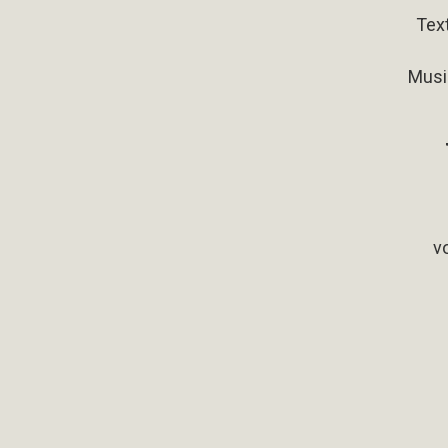
Tex
Musik
v