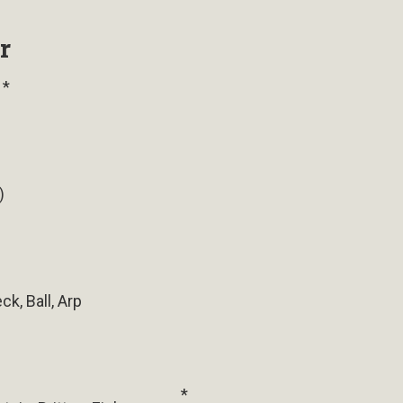
r
 *
)
k, Ball, Arp
*