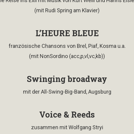
ne Reise ins Exil mit Musik von Kurt Weill und Hanns Eisle
(mit Rudi Spring am Klavier)
L’HEURE BLEUE
französische Chansons von Brel, Piaf, Kosma u.a.
(mit NonSordino (acc,p,vl,vc,kb))
Swinging broadway
mit der All-Swing-Big-Band, Augsburg
Voice & Reeds
zusammen mit Wolfgang Stryi