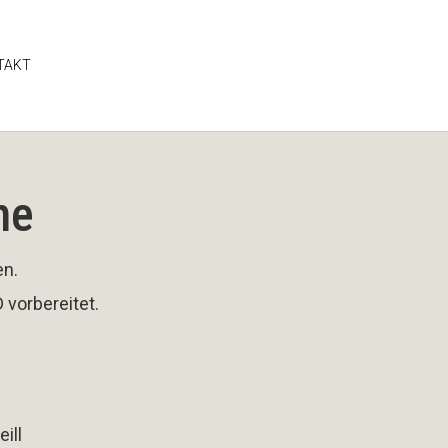
TAKT
me
en.
 vorbereitet.
ill